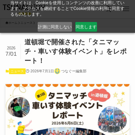
当サイトは、Cookieを使用しコンテンツの改善に利用してい
ます。アクセスを継続することでCookie情報の利用に同意す
るものとします。
ホーム
ニュース
計測に同意しない
同意します
道頓堀で開催された「タニマッ
2026
チ・車いす体験イベント」をレポ
7/01
ート！
2026年7月1日
つなぐー編集部
ニュース