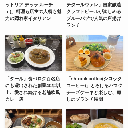
ットリア デッラ ルーチ
テタールヴァレ」自家醸造
ェ)」料理も店主の人柄も魅
クラフトビールが楽しめる
力の隠れ家イタリアン
ブルーパブで人気の唐揚げ
ランチ
「ダール」食べログ百名店
「sh:rock coffee(シロック
にも選出された創業40年以
コーヒー)」とろけるバスク
上、愛され続ける老舗欧風
チーズケーキと楽しむ、癒
カレー店
しのブランチ時間