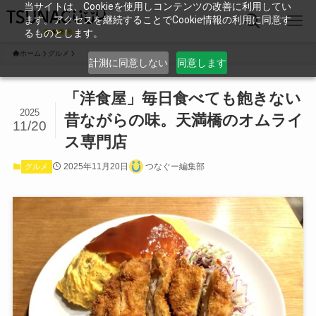
当サイトは、Cookieを使用しコンテンツの改善に利用してい
ます。アクセスを継続することでCookie情報の利用に同意す
るものとします。
ホーム
グルメ
計測に同意しない
同意します
「洋食屋」毎日食べても飽きない
2025
昔ながらの味。天満橋のオムライ
11/20
ス専門店
2025年11月20日
つなぐー編集部
グルメ