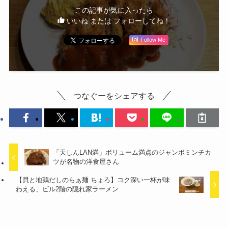
この記事が気に入ったら
いいね または フォローしてね！
Follow Me
つなぐーをシェアする
「天しんLAN満」ボリューム満点のジャンボミンチカ
ツが名物の洋食屋さん
【貝と地鶏だしのらぁ麺 ちょろ】コク深い一杯が味
わえる、ビル2階の隠れ家ラーメン