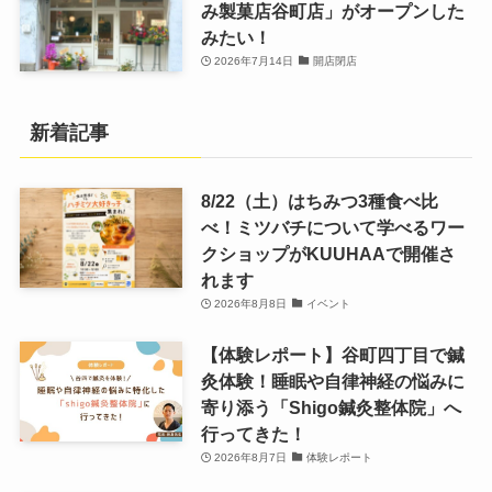
み製菓店谷町店」がオープンした
みたい！
2026年7月14日
開店閉店
新着記事
8/22（土）はちみつ3種食べ比
べ！ミツバチについて学べるワー
クショップがKUUHAAで開催さ
れます
2026年8月8日
イベント
【体験レポート】谷町四丁目で鍼
灸体験！睡眠や自律神経の悩みに
寄り添う「Shigo鍼灸整体院」へ
行ってきた！
2026年8月7日
体験レポート