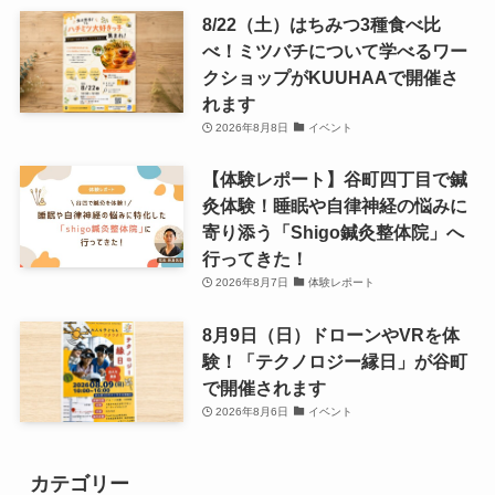
8/22（土）はちみつ3種食べ比
べ！ミツバチについて学べるワー
クショップがKUUHAAで開催さ
れます
2026年8月8日
イベント
【体験レポート】谷町四丁目で鍼
灸体験！睡眠や自律神経の悩みに
寄り添う「Shigo鍼灸整体院」へ
行ってきた！
2026年8月7日
体験レポート
8月9日（日）ドローンやVRを体
験！「テクノロジー縁日」が谷町
で開催されます
2026年8月6日
イベント
カテゴリー