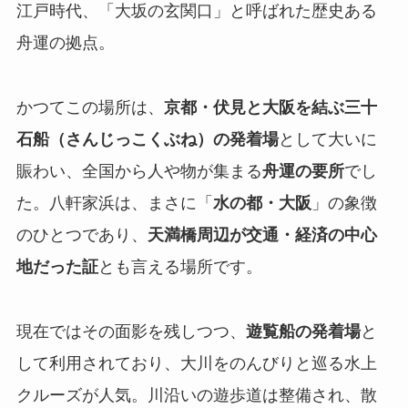
江戸時代、「大坂の玄関口」と呼ばれた歴史ある
舟運の拠点。
かつてこの場所は、
京都・伏見と大阪を結ぶ三十
石船（さんじっこくぶね）の発着場
として大いに
賑わい、全国から人や物が集まる
舟運の要所
でし
た。八軒家浜は、まさに「
水の都・大阪
」の象徴
のひとつであり、
天満橋周辺が交通・経済の中心
地だった証
とも言える場所です。
現在ではその面影を残しつつ、
遊覧船の発着場
と
して利用されており、大川をのんびりと巡る水上
クルーズが人気。川沿いの遊歩道は整備され、散