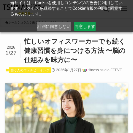
当サイトは、Cookieを使用しコンテンツの改善に利用してい
ます。アクセスを継続することでCookie情報の利用に同意す
るものとします。
ホーム
コラム
働く人のウェルビーイング
計測に同意しない
同意します
忙しいオフィスワーカーでも続く
2026
健康習慣を身につける方法 〜脳の
1/27
仕組みを味方に〜
2026年1月27日
fitness studio FEEVE
働く人のウェルビーイング