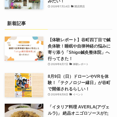
みたい！
2026年7月14日
開店閉店
新着記事
【体験レポート】谷町四丁目で鍼
灸体験！睡眠や自律神経の悩みに
寄り添う「Shigo鍼灸整体院」へ
行ってきた！
2026年8月7日
体験レポート
8月9日（日）ドローンやVRを体
験！「テクノロジー縁日」が谷町
で開催されるらしい！
2026年8月6日
イベント
「イタリア料理 AVERLA(アヴェ
ルラ)」 絶品オニゴロソースがた